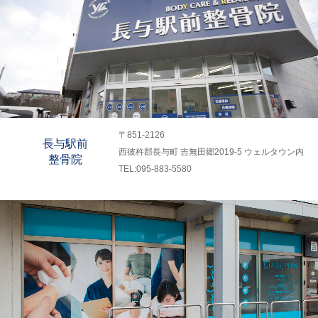
〒851-2126
長与駅前
西彼杵郡長与町 吉無田郷2019-5 ウェルタウン内
整骨院
TEL:095-883-5580