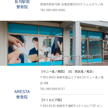
長与駅前
西彼杵郡長与町 吉無田郷2019-5 ウェルタウン内
整骨院
TEL:095-883-5580
【サニー道ノ尾院】（旧：西友道ノ尾店）
〒852-8053 長崎市葉山１丁目6-10 サニー道ノ尾
店 4階
TEL:095-856-8717
ARESTA
整骨院
【チトセピア院】
〒852-8135 長崎市千歳町5-1チトセピア2F セン