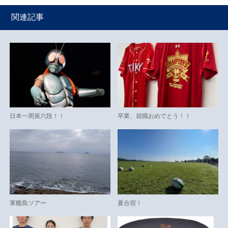
関連記事
日本一周第六段！！
卒業、就職おめでとう！！
軍艦島ツアー
夏合宿！