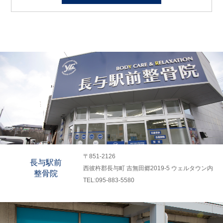
〒851-2126
長与駅前
西彼杵郡長与町 吉無田郷2019-5 ウェルタウン内
整骨院
TEL:095-883-5580