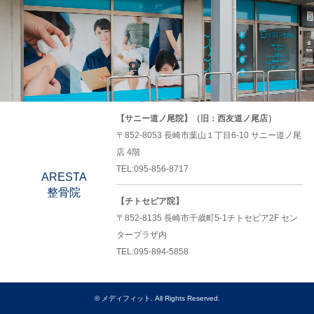
【サニー道ノ尾院】（旧：西友道ノ尾店）
〒852-8053 長崎市葉山１丁目6-10 サニー道ノ尾
店 4階
TEL:095-856-8717
ARESTA
整骨院
【チトセピア院】
〒852-8135 長崎市千歳町5-1チトセピア2F セン
タープラザ内
TEL:095-894-5858
©
メディフィット
. All Rights Reserved.