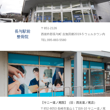
〒851-2126
長与駅前
西彼杵郡長与町 吉無田郷2019-5 ウェルタウン内
整骨院
TEL:095-883-5580
【サニー道ノ尾院】（旧：西友道ノ尾店）
〒852-8053 長崎市葉山１丁目6-10 サニー道ノ尾