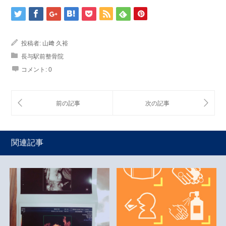
投稿者:
山﨑 久裕
長与駅前整骨院
コメント:
0
関連記事