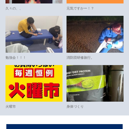
久々の、、
元気ですかー！？
勉強会！！！
消防団研修旅行。
火曜市
身体づくり