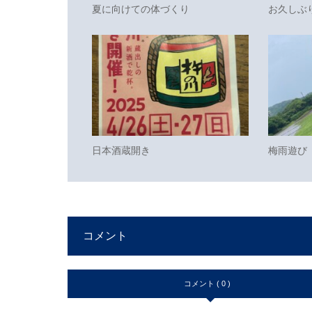
夏に向けての体づくり
お久しぶ
日本酒蔵開き
梅雨遊び
コメント
コメント ( 0 )