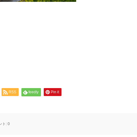
RSS
feedly
Pin it
ント:
0