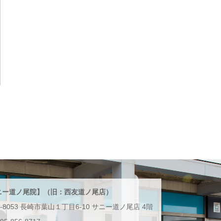
ニー道ノ尾院】（旧：西友道ノ尾店）
2-8053 長崎市葉山１丁目6-10 サニー道ノ尾店 4階