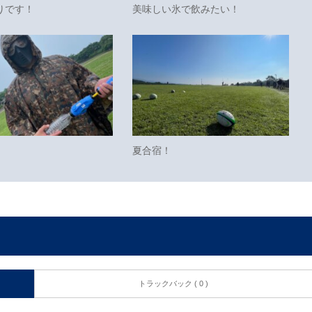
りです！
美味しい氷で飲みたい！
夏合宿！
トラックバック ( 0 )