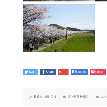
Tweet
Share
+1
Hatena
Pocket
投稿者:
山﨑 久裕
長与駅前整骨院
コメ