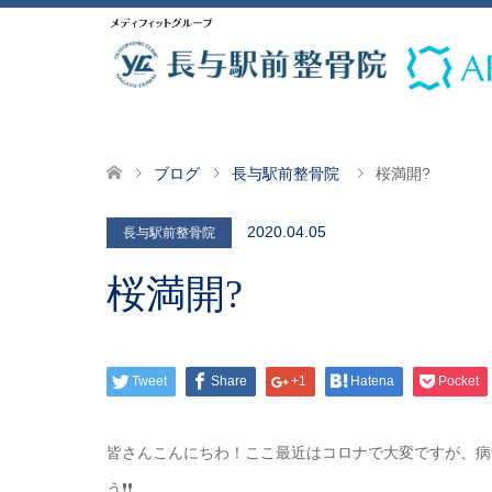
ブログ
長与駅前整骨院
桜満開?
2020.04.05
長与駅前整骨院
桜満開?
Tweet
Share
+1
Hatena
Pocket
皆さんこんにちわ！ここ最近はコロナで大変ですが、病
う❗❗