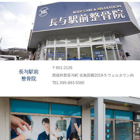
〒851-2126
長与駅前
西彼杵郡長与町 吉無田郷2019-5 ウェルタウン内
整骨院
TEL:095-883-5580