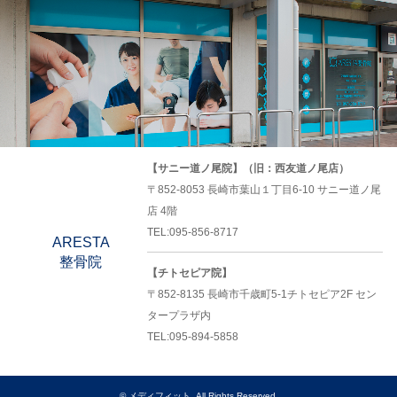
【サニー道ノ尾院】（旧：西友道ノ尾店）
〒852-8053 長崎市葉山１丁目6-10 サニー道ノ尾
店 4階
TEL:095-856-8717
ARESTA
整骨院
【チトセピア院】
〒852-8135 長崎市千歳町5-1チトセピア2F セン
タープラザ内
TEL:095-894-5858
©
メディフィット
. All Rights Reserved.