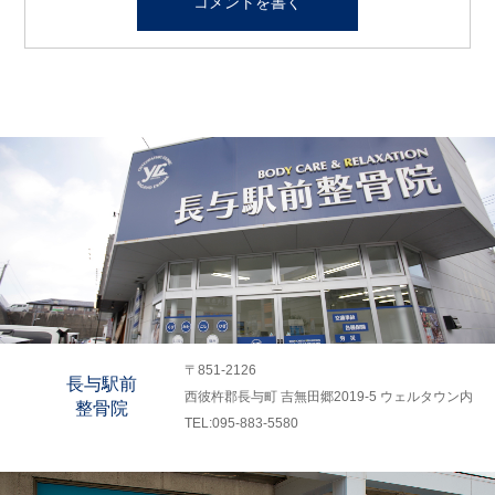
〒851-2126
長与駅前
西彼杵郡長与町 吉無田郷2019-5 ウェルタウン内
整骨院
TEL:095-883-5580