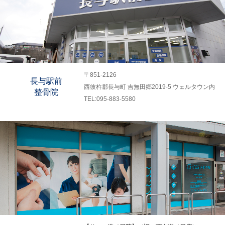
〒851-2126
長与駅前
西彼杵郡長与町 吉無田郷2019-5 ウェルタウン内
整骨院
TEL:095-883-5580