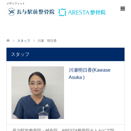
メディフィット
スタッフ
川瀬 明日香
スタッフ
川瀬明日香(Kawase
Asuka )
長与駅前整骨院・鍼灸院、ARESTA整骨院チトセピア院