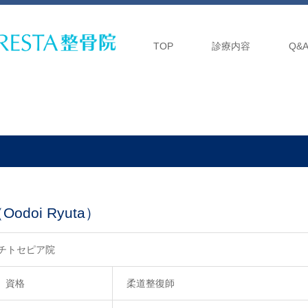
TOP
診療内容
Q&
doi Ryuta）
院チトセピア院
資格
柔道整復師