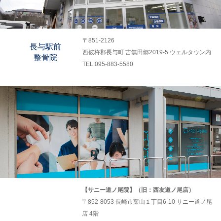
〒851-2126
長与駅前
西彼杵郡長与町 吉無田郷2019-5 ウェルタウン内
整骨院
TEL:095-883-5580
【サニー道ノ尾院】（旧：西友道ノ尾店）
〒852-8053 長崎市葉山１丁目6-10 サニー道ノ尾
店 4階